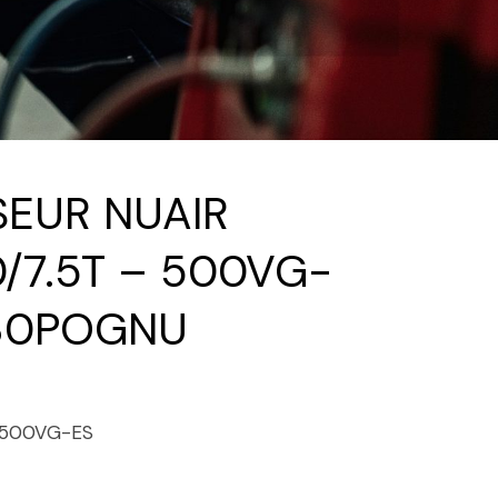
EUR NUAIR
0/7.5T – 500VG-
230POGNU
– 500VG-ES