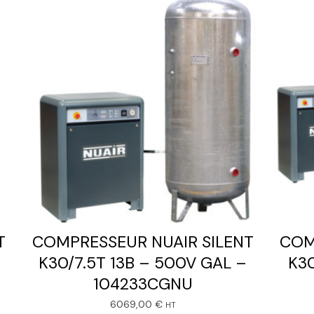
T
COMPRESSEUR NUAIR SILENT
COM
K30/7.5T 13B – 500V GAL –
K30
104233CGNU
6069,00
€
HT