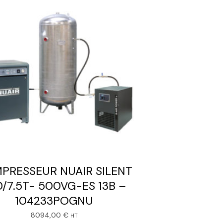
PRESSEUR NUAIR SILENT
/7.5T- 500VG-ES 13B –
104233POGNU
8094,00
€
HT