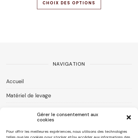
CHOIX DES OPTIONS
NAVIGATION
Accueil
Matériel de levage
Accessoires levage
Gérer le consentement aux
cookies
Compresseurs d’air
Pour offrir les meilleures expériences, nous utilisons des technologies
Contact
telles que les cookies pour stocker et/ou accéder aux informations des