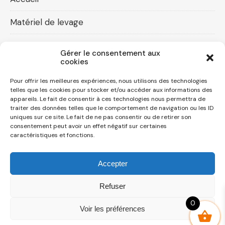
Matériel de levage
Accessoires levage
Gérer le consentement aux
cookies
Compresseurs d’air
Pour offrir les meilleures expériences, nous utilisons des technologies
telles que les cookies pour stocker et/ou accéder aux informations des
Contact
appareils. Le fait de consentir à ces technologies nous permettra de
traiter des données telles que le comportement de navigation ou les ID
Mon compte
uniques sur ce site. Le fait de ne pas consentir ou de retirer son
consentement peut avoir un effet négatif sur certaines
caractéristiques et fonctions.
Mot de passe perdu
Accepter
Refuser
Copyright - 2026 Avu Distribution
Mentions Légales
CGV
Politique de confidentialité
0
Voir les préférences
Politique de cookies (UE)