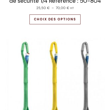
de sécurité 1/4 Référence : 50-804
25,50
€
–
70,00
€
HT
CHOIX DES OPTIONS