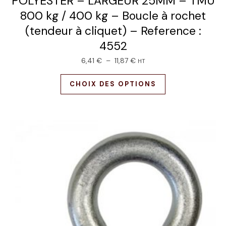
POLYESTER – LARGEUR 25MM – TMU
800 kg / 400 kg – Boucle à rochet
(tendeur à cliquet) – Reference :
4552
6,41
€
–
11,87
€
HT
CHOIX DES OPTIONS