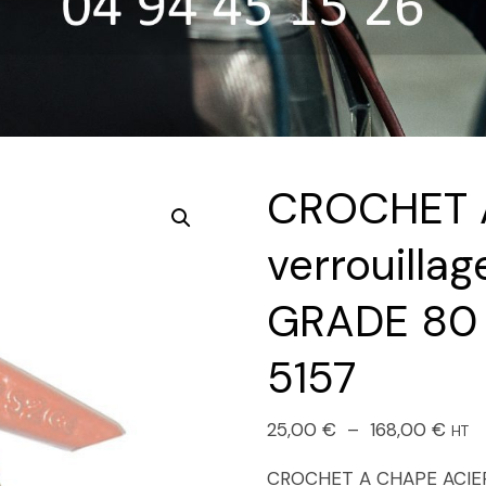
CROCHET A
verrouilla
GRADE 80 
5157
25,00
€
–
168,00
€
HT
CROCHET A CHAPE ACIER 