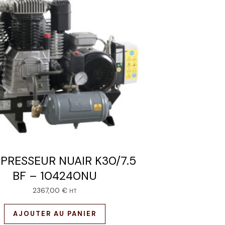
RESSEUR NUAIR K30/7.5
BF – 104240NU
2367,00
€
HT
AJOUTER AU PANIER