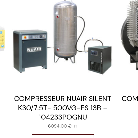
COMPRESSEUR NUAIR SILENT
COMP
K30/7.5T- 500VG-ES 13B –
104233POGNU
8094,00
€
HT